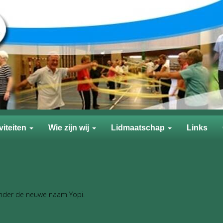
viteiten
Wie zijn wij
Lidmaatschap
Links
nder de neuwe naam Yopi.