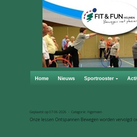
Home
Nieuws
Sportrooster
Acti
Yopi
Geplaatst op 07-06-2026 - Categorie: Algemeen
Onze lessen Ontspannen Bewegen worden vervolgd o
« naar overzicht